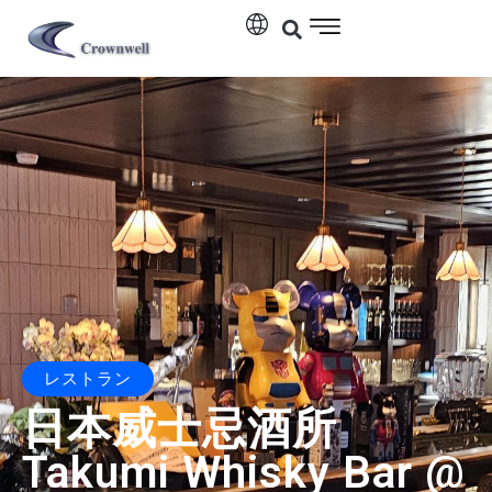
レストラン
日本威士忌酒所
Takumi Whisky Bar @