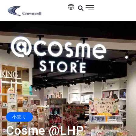
小売り
Cosme @LHP